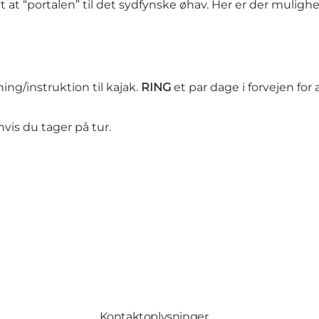
dt at “portalen” til det sydfynske øhav. Her er der mul
ng/instruktion til kajak.
RING
et par dage i forvejen for 
vis du tager på tur.
Kontaktoplysninger