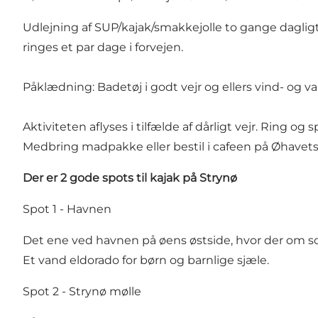
Udlejning af SUP/kajak/smakkejolle to gange dagligt 0
ringes et par dage i forvejen.
Påklædning: Badetøj i godt vejr og ellers vind- og v
Aktiviteten aflyses i tilfælde af dårligt vejr. Ring og sp
Medbring madpakke eller bestil i cafeen på Øhavets
Der er 2 gode spots til kajak på Strynø
Spot 1 - Havnen
Det ene ved havnen på øens østside, hvor der om s
Et vand eldorado for børn og barnlige sjæle.
Spot 2 - Strynø mølle