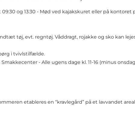
9:30 og 13:30 - Mød ved kajakskuret eller på kontoret på 1
andtæt tøj, evt. regntøj. Våddragt, rojakke og sko kan l
ørg i tvivlstilfælde.
 Smakkecenter - Alle ugens dage kl. 11-16 (minus onsdag
ommeren etableres en “kravlegård” på et lavvandet are