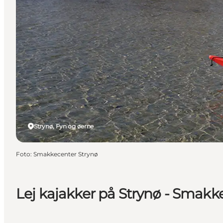
Strynø, Fyn og øerne
Foto
:
Smakkecenter Strynø
Lej kajakker på Strynø - Smakk