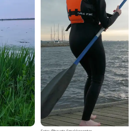
Foto
:
Øhavets Smakkecenter