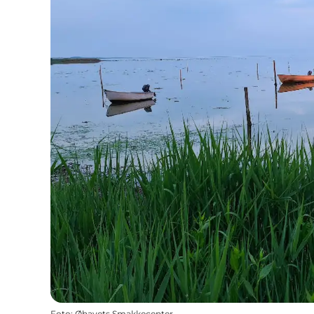
Foto
:
Øhavets Smakkecenter