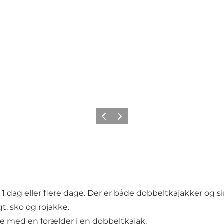
Forrige
Næste
), 1 dag eller flere dage. Der er både dobbeltkajakker o
t, sko og rojakke.
de med en forælder i en dobbeltkajak.