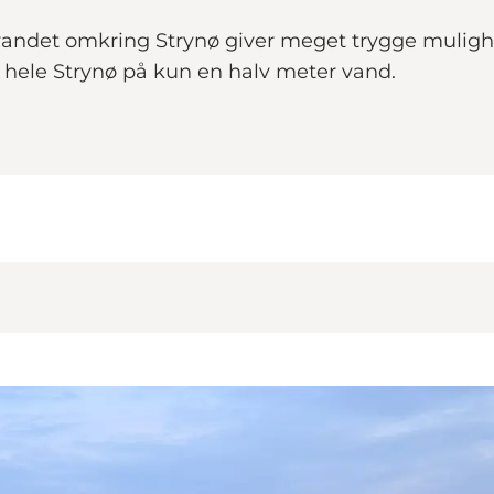
vandet omkring Strynø giver meget trygge mulighe
 hele Strynø på kun en halv meter vand.