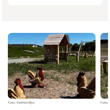
Foto
:
VisitNordfyn
Foto
: