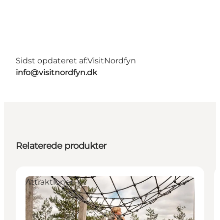
Sidst opdateret af:
VisitNordfyn
info@visitnordfyn.dk
Relaterede produkter
Attraktioner