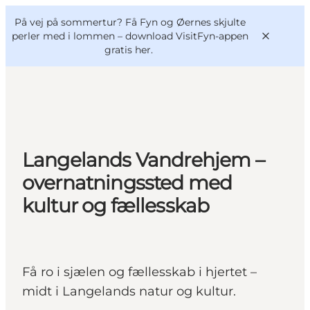
English
og
Danish
konferencer
På vej på sommertur? Få Fyn og Øernes skjulte
VisitFyn
Deutsch
perler med i lommen –
download VisitFyn-appen
gratis her.
Oplevelser
Langelands Vandrehjem –
Outdoor
overnatningssted med
Mad og drikke
kultur og fællesskab
Overnatning
Book lokale oplevelser
Få ro i sjælen og fællesskab i hjertet –
midt i Langelands natur og kultur.