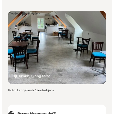
Ferielejligheder
Humble, Fyn og øerne
Foto
:
Langelands Vandrehjem
Besøg hjemmeside