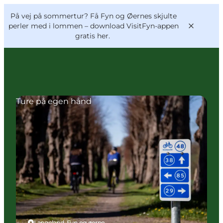
English
og
Danish
konferencer
På vej på sommertur? Få Fyn og Øernes skjulte
VisitFyn
Deutsch
perler med i lommen –
download VisitFyn-appen
gratis her.
Ture på egen hånd
Oplevelser
Outdoor
Mad og drikke
Overnatning
Book lokale oplevelser
Langeland, Fyn og øerne