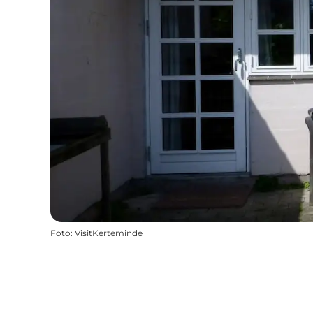
Foto
:
VisitKerteminde