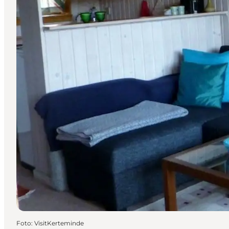
Foto
:
VisitKerteminde