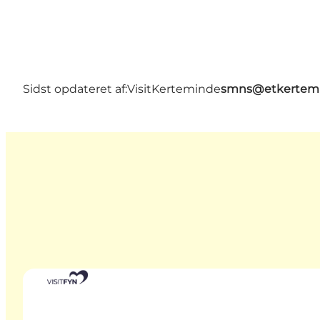
Sidst opdateret af:
VisitKerteminde
smns@etkertemi