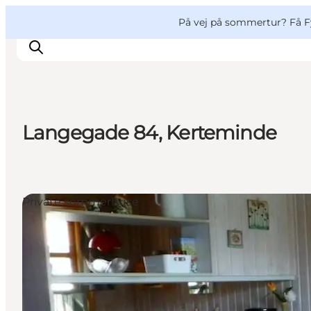
English
og
Danish
konferencer
VisitFyn
På vej på sommertur? Få F
Deutsch
Langegade 84, Kerteminde
Oplevelser
Outdoor
Mad og drikke
Private sommerhuse
Overnatning
Book lokale oplevelser