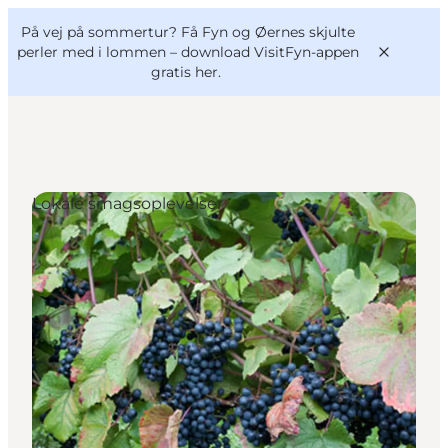
English
og
Danish
konferencer
På vej på sommertur? Få Fyn og Øernes skjulte
VisitFyn
Deutsch
perler med i lommen –
download VisitFyn-appen
gratis her.
Lokale smagsoplevelser
Oplevelser
Outdoor
Mad og drikke
Overnatning
Book lokale oplevelser