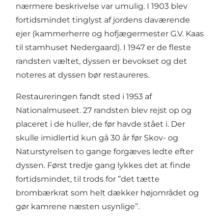
nærmere beskrivelse var umulig. I 1903 blev
fortidsmindet tinglyst af jordens daværende
ejer (kammerherre og hofjægermester G.V. Kaas
til stamhuset Nedergaard). I 1947 er de fleste
randsten væltet, dyssen er bevokset og det
noteres at dyssen bør restaureres.
Restaureringen fandt sted i 1953 af
Nationalmuseet. 27 randsten blev rejst op og
placeret i de huller, de før havde stået i. Der
skulle imidlertid kun gå 30 år før Skov- og
Naturstyrelsen to gange forgæves ledte efter
dyssen. Først tredje gang lykkes det at finde
fortidsmindet, til trods for ”det tætte
brombærkrat som helt dækker højområdet og
gør kamrene næsten usynlige”.