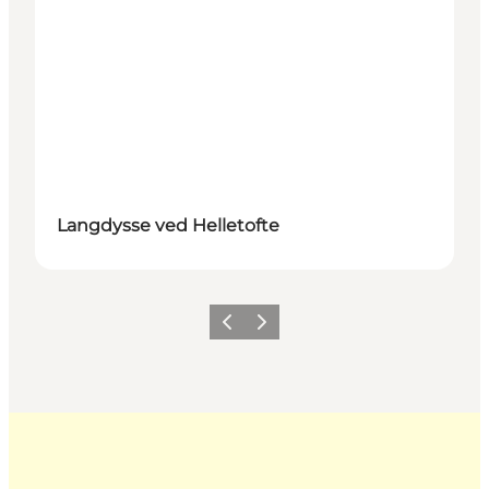
Langdysse ved Helletofte
Forrige
Næste