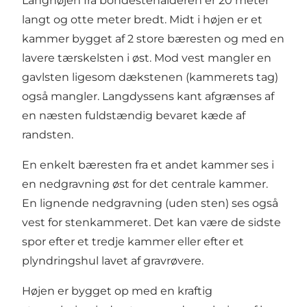
Langhøjen fra bondestenalderen er 20 meter
langt og otte meter bredt. Midt i højen er et
kammer bygget af 2 store bæresten og med en
lavere tærskelsten i øst. Mod vest mangler en
gavlsten ligesom dækstenen (kammerets tag)
også mangler. Langdyssens kant afgrænses af
en næsten fuldstændig bevaret kæde af
randsten.
En enkelt bæresten fra et andet kammer ses i
en nedgravning øst for det centrale kammer.
En lignende nedgravning (uden sten) ses også
vest for stenkammeret. Det kan være de sidste
spor efter et tredje kammer eller efter et
plyndringshul lavet af gravrøvere.
Højen er bygget op med en kraftig