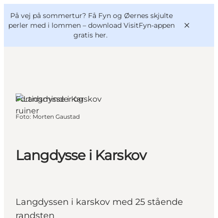
English
og
Danish
konferencer
På vej på sommertur? Få Fyn og Øernes skjulte
VisitFyn
Deutsch
perler med i lommen –
download VisitFyn-appen
gratis her.
Langeland, Fyn og
øerne
Fortidsminder og
Oplevelser
ruiner
Foto
:
Morten Gaustad
Outdoor
Mad og drikke
Overnatning
Langdysse i Karskov
Book lokale oplevelser
Langdyssen i karskov med 25 stående
randsten