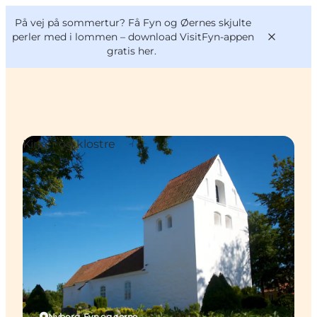
English
og
Danish
konferencer
På vej på sommertur? Få Fyn og Øernes skjulte
VisitFyn
Deutsch
perler med i lommen –
download VisitFyn-appen
gratis her.
Kirker og klostre
Oplevelser
Outdoor
Mad og drikke
Overnatning
Book lokale oplevelser
Nyborg, Fyn og øerne