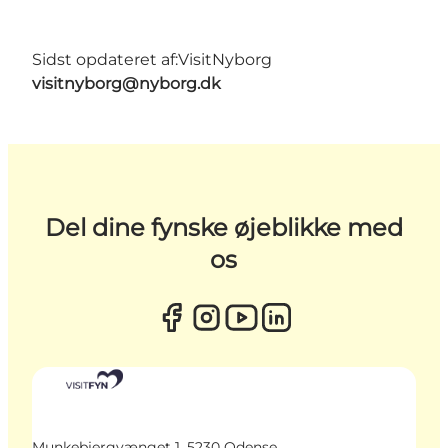
Sidst opdateret af:
VisitNyborg
visitnyborg@nyborg.dk
Del dine fynske øjeblikke med
os
Munkebjergvænget 1, 5230 Odense