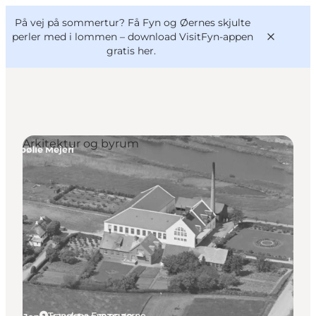
English
og
Danish
konferencer
På vej på sommertur? Få Fyn og Øernes skjulte
VisitFyn
Deutsch
perler med i lommen –
download VisitFyn-appen
gratis her.
Arkitektur og byrum
Oplevelser
Outdoor
Mad og drikke
Overnatning
Book lokale oplevelser
Tranekær, Fyn og øerne