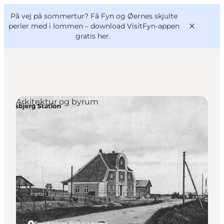
English
og
Danish
konferencer
På vej på sommertur? Få Fyn og Øernes skjulte
VisitFyn
Deutsch
perler med i lommen –
download VisitFyn-appen
gratis her.
Arkitektur og byrum
Oplevelser
Outdoor
Mad og drikke
Overnatning
Book lokale oplevelser
Spodsbjerg, Fyn og øerne