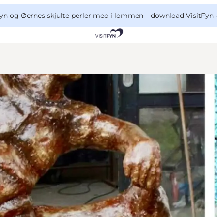
yn og Øernes skjulte perler med i lommen –
download VisitFyn-