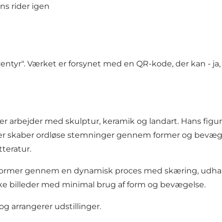
s rider igen
entyr". Værket er forsynet med en QR-kode, der kan - ja
 der arbejder med skulptur, keramik og landart. Hans f
ker skaber ordløse stemninger gennem former og bevægelse
tteratur.
an former gennem en dynamisk proces med skæring, udham
rke billeder med minimal brug af form og bevægelse.
g arrangerer udstillinger.