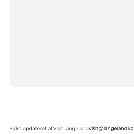
Sidst opdateret af:
VisitLangeland
visit@langeland