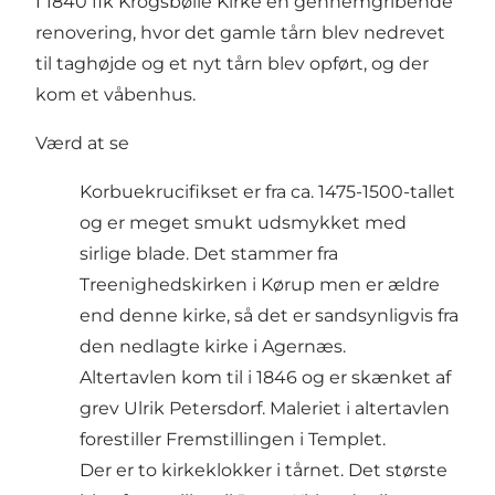
I 1840 fik Krogsbølle Kirke en gennemgribende
renovering, hvor det gamle tårn blev nedrevet
til taghøjde og et nyt tårn blev opført, og der
kom et våbenhus.
Værd at se
Korbuekrucifikset er fra ca. 1475-1500-tallet
og er meget smukt udsmykket med
sirlige blade. Det stammer fra
Treenighedskirken i Kørup men er ældre
end denne kirke, så det er sandsynligvis fra
den nedlagte kirke i Agernæs.
Altertavlen kom til i 1846 og er skænket af
grev Ulrik Petersdorf. Maleriet i altertavlen
forestiller Fremstillingen i Templet.
Der er to kirkeklokker i tårnet. Det største