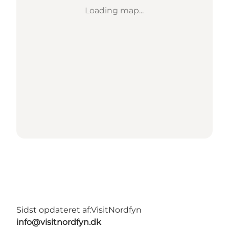
Loading map...
Sidst opdateret af:
VisitNordfyn
info@visitnordfyn.dk