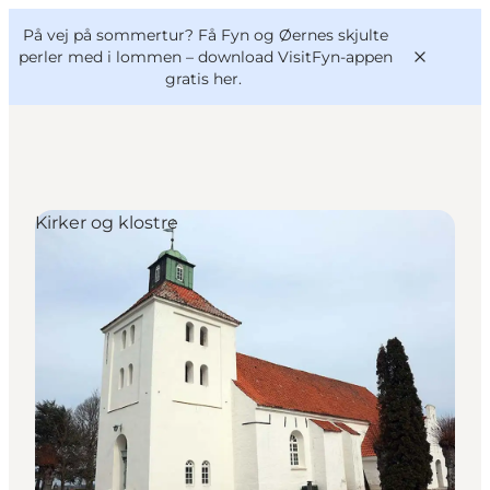
English
og
Danish
konferencer
På vej på sommertur? Få Fyn og Øernes skjulte
VisitFyn
Deutsch
perler med i lommen –
download VisitFyn-appen
gratis her.
Kirker og klostre
Oplevelser
Outdoor
Mad og drikke
Overnatning
Book lokale oplevelser