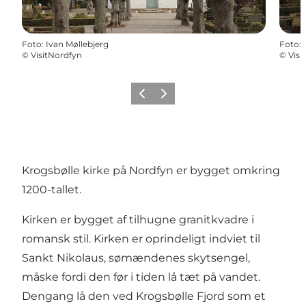
Foto
:
Ivan Møllebjerg
Foto
:
©
VisitNordfyn
©
Visi
Forrige
Næste
Krogsbølle kirke på Nordfyn er bygget omkring
1200-tallet.
Kirken er bygget af tilhugne granitkvadre i
romansk stil. Kirken er oprindeligt indviet til
Sankt Nikolaus, sømændenes skytsengel,
måske fordi den før i tiden lå tæt på vandet.
Dengang lå den ved Krogsbølle Fjord som et