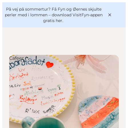
English
og
Danish
konferencer
På vej på sommertur? Få Fyn og Øernes skjulte
VisitFyn
Deutsch
perler med i lommen –
download VisitFyn-appen
gratis her.
Cafeer
Oplevelser
Outdoor
Mad og drikke
Overnatning
Book lokale oplevelser