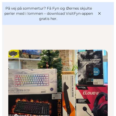
English
og
Danish
konferencer
På vej på sommertur? Få Fyn og Øernes skjulte
VisitFyn
Deutsch
perler med i lommen –
download VisitFyn-appen
gratis her.
Shopping
Oplevelser
Outdoor
Mad og drikke
Overnatning
Book lokale oplevelser
Marstal, Fyn og øerne