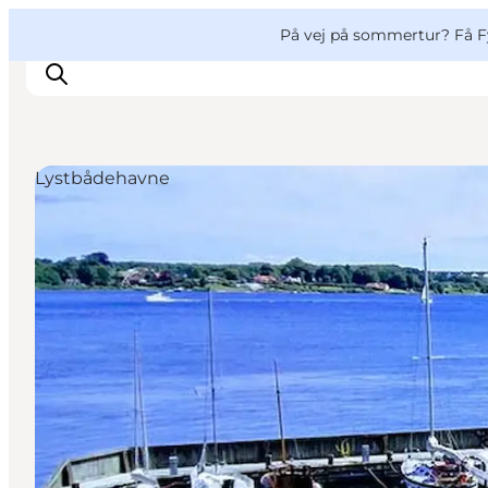
English
og
Danish
konferencer
VisitFyn
På vej på sommertur? Få F
Deutsch
Lystbådehavne
Oplevelser
Outdoor
Mad og drikke
Overnatning
Book lokale oplevelser