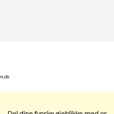
rt.dk
Del dine fynske øjeblikke med os