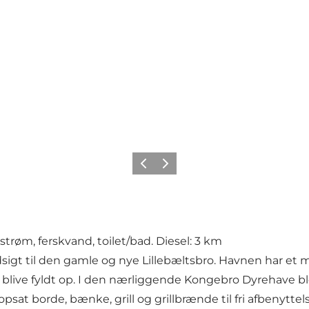
Forrige
Næste
strøm, ferskvand, toilet/bad. Diesel: 3 km
dsigt til den gamle og nye Lillebæltsbro. Havnen har et
blive fyldt op. I den nærliggende Kongebro Dyrehave blo
t borde, bænke, grill og grillbrænde til fri afbenyttelse.