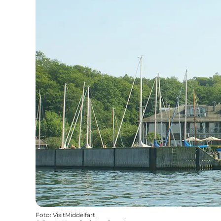
Foto
:
VisitMiddelfart