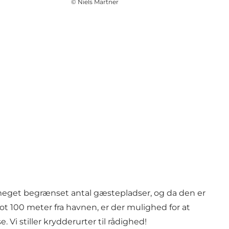
©
Niels Martner
 meget begrænset antal gæstepladser, og da den er
t 100 meter fra havnen, er der mulighed for at
 Vi stiller krydderurter til rådighed!