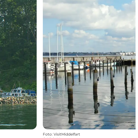
Foto
:
VisitMiddelfart