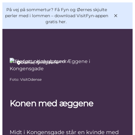
English
og
Danish
konferencer
På vej på sommertur? Få Fyn og Øernes skjulte
VisitFyn
Deutsch
perler med i lommen –
download VisitFyn-appen
gratis her.
Street art og skulpturer
Odense, Fyn og øerne
Oplevelser
Outdoor
Foto
:
VisitOdense
Mad og drikke
Overnatning
Book lokale oplevelser
Konen med æggene
Midt i Kongensgade står en kvinde med