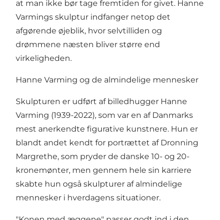
at man ikke bør tage fremtiden for givet. Hanne
Varmings skulptur indfanger netop det
afgørende øjeblik, hvor selvtilliden og
drømmene næsten bliver større end
virkeligheden.
Hanne Varming og de almindelige mennesker
Skulpturen er udført af billedhugger Hanne
Varming (1939-2022), som var en af Danmarks
mest anerkendte figurative kunstnere. Hun er
blandt andet kendt for portrættet af Dronning
Margrethe, som pryder de danske 10- og 20-
kronemønter, men gennem hele sin karriere
skabte hun også skulpturer af almindelige
mennesker i hverdagens situationer.
"Konen med æggene" passer godt ind i den