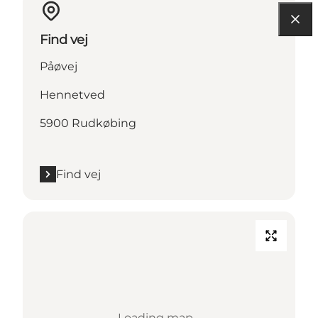
Find vej
Påøvej
Hennetved
5900 Rudkøbing
Find vej
Loading map...