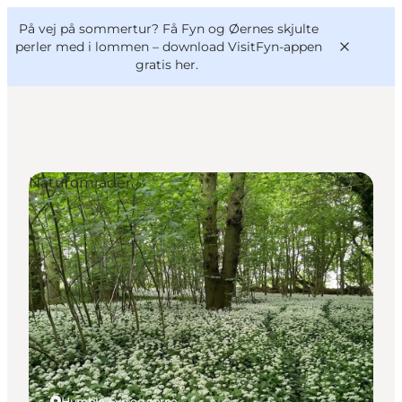
English
og
Danish
konferencer
På vej på sommertur? Få Fyn og Øernes skjulte
VisitFyn
Deutsch
perler med i lommen –
download VisitFyn-appen
gratis her.
Naturområder
Oplevelser
Outdoor
Mad og drikke
Overnatning
Book lokale oplevelser
Humble, Fyn og øerne