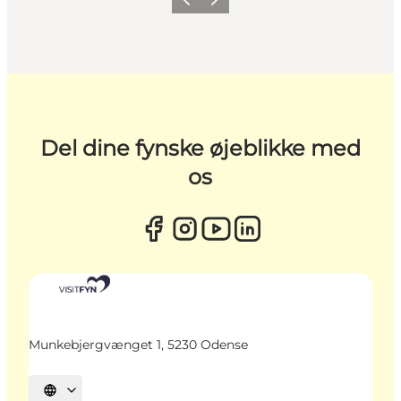
Forrige
Næste
Del dine fynske øjeblikke med
os
Munkebjergvænget 1, 5230 Odense
Vælg sprog