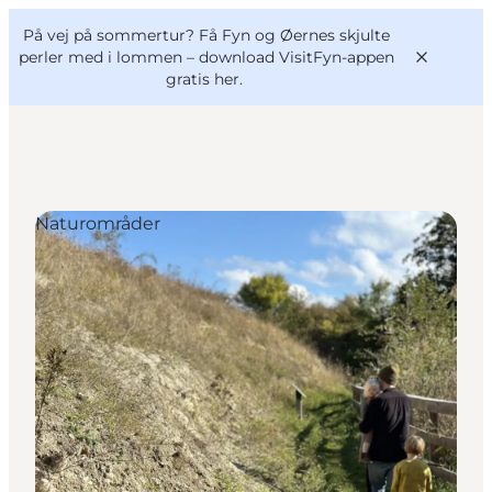
English
og
Danish
konferencer
På vej på sommertur? Få Fyn og Øernes skjulte
VisitFyn
Deutsch
perler med i lommen –
download VisitFyn-appen
gratis her.
Naturområder
Oplevelser
Outdoor
Mad og drikke
Overnatning
Book lokale oplevelser