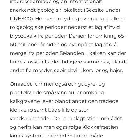
interesseområde og en internationalt
anerkendt geologisk lokalitet (Geosite under
UNESCO). Her ses en tydelig overgang mellem
to geologiske perioder: nederst et lag af hvid
bryozokalk fra perioden Danien for omkring 65–
60 millioner år siden og ovenpå et lag af grå
mergel fra perioden Selandien. I kalken kan der
findes fossiler fra det tidligere varme hav, blandt
andet fra mosdyr, søpindsvin, koraller og hajer.
Området rummer også et rigt dyre- og
planteliv. I de små vandhuller omkring
kalkgravene lever blandt andet den fredede
klokkefrø samt både lille og stor
vandsalamander. Der er anlagt stier i området,
og herfra kan man også følge Klokkefrøstien
langs kysten. I nærheden findes både