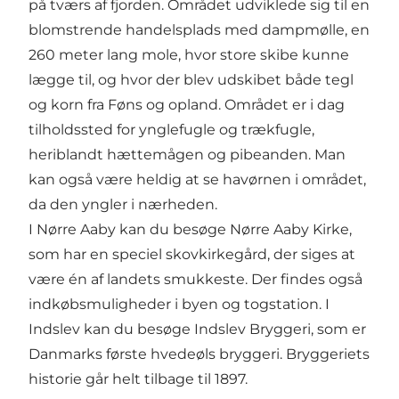
på tværs af fjorden. Området udviklede sig til en
blomstrende handelsplads med dampmølle, en
260 meter lang mole, hvor store skibe kunne
lægge til, og hvor der blev udskibet både tegl
og korn fra Føns og opland. Området er i dag
tilholdssted for ynglefugle og trækfugle,
heriblandt hættemågen og pibeanden. Man
kan også være heldig at se havørnen i området,
da den yngler i nærheden.
I Nørre Aaby kan du besøge Nørre Aaby Kirke,
som har en speciel skovkirkegård, der siges at
være én af landets smukkeste. Der findes også
indkøbsmuligheder i byen og togstation. I
Indslev kan du besøge Indslev Bryggeri, som er
Danmarks første hvedeøls bryggeri. Bryggeriets
historie går helt tilbage til 1897.