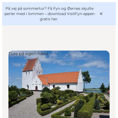
English
og
Danish
konferencer
På vej på sommertur? Få Fyn og Øernes skjulte
VisitFyn
Deutsch
perler med i lommen –
download VisitFyn-appen
gratis her.
Ture på egen hånd
Oplevelser
Outdoor
Mad og drikke
Overnatning
Book lokale oplevelser