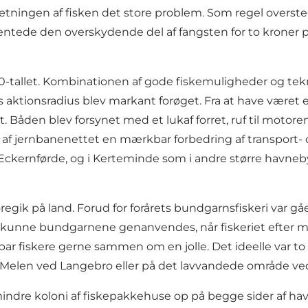
fsætningen af fisken det store problem. Som regel overs
ntede den overskydende del af fangsten for to kroner 
-tallet. Kombinationen af gode fiskemuligheder og teknis
ns aktionsradius blev markant forøget. Fra at have være
ret. Båden blev forsynet med et lukaf forret, ruf til mot
af jernbanenettet en mærkbar forbedring af transport- o
 og Eckernførde, og i Kerteminde som i andre større havne
regik på land. Forud for forårets bundgarnsfiskeri var gå
unne bundgarnene genanvendes, når fiskeriet efter makr
et par fiskere gerne sammen om en jolle. Det ideelle var
e ø Melen ved Langebro eller på det lavvandede område ve
indre koloni af fiskepakkehuse op på begge sider af h