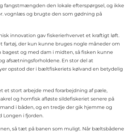
teg fangstmængden den lokale efterspørgsel, og ikke
pr. vognlæs og brugte den som gødning på
k innovation gav fiskerierhvervet et kraftigt løft.
t et fartøj, der kun kunne bruges nogle måneder om
oren bagest og med dam i midten, så fisken kunne
g afsætningsforholdene. En stor del at
byer opstod der i bæltfiskeriets kølvand en betydelig
et et stort arbejde med forarbejdning af pæle,
el og hornfisk afløste sildefiskeriet senere på
 to mand i båden, og en tredje der gik hjemme og
d Longen i fjorden.
avnen, så tæt på banen som muligt. Når bæltsbådene