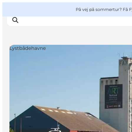
English
og
Danish
konferencer
VisitFyn
På vej på sommertur? Få F
Deutsch
Lystbådehavne
Oplevelser
Outdoor
Mad og drikke
Overnatning
Book lokale oplevelser