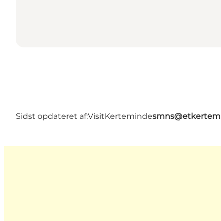
Sidst opdateret af:
VisitKerteminde
smns@etkertemi