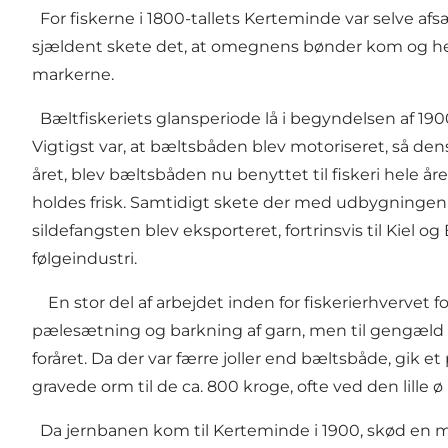
For fiskerne i 1800-tallets Kerteminde var selve a
sjældent skete det, at omegnens bønder kom og he
markerne.
Bæltfiskeriets glansperiode lå i begyndelsen af 1900
Vigtigst var, at bæltsbåden blev motoriseret, så de
året, blev bæltsbåden nu benyttet til fiskeri hele å
holdes frisk. Samtidigt skete der med udbygningen 
sildefangsten blev eksporteret, fortrinsvis til Kiel
følgeindustri.
En stor del af arbejdet inden for fiskerierhvervet fo
pælesætning og barkning af garn, men til gengæld k
foråret. Da der var færre joller end bæltsbåde, gik 
gravede orm til de ca. 800 kroge, ofte ved den lill
Da jernbanen kom til Kerteminde i 1900, skød en m