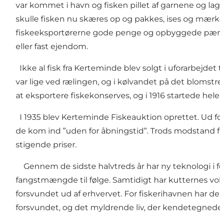
var kommet i havn og fisken pillet af garnene og la
skulle fisken nu skæres op og pakkes, ises og mærke
fiskeeksportørerne gode penge og opbyggede pæne for
eller fast ejendom.
Ikke al fisk fra Kerteminde blev solgt i uforarbejde
var lige ved rælingen, og i kølvandet på det blomstr
at eksportere fiskekonserves, og i 1916 startede hel
I 1935 blev Kerteminde Fiskeauktion oprettet. Ud fo
de kom ind ”uden for åbningstid”. Trods modstand fra
stigende priser.
Gennem de sidste halvtreds år har ny teknologi i fo
fangstmængde til følge. Samtidigt har kutternes vok
forsvundet ud af erhvervet. For fiskerihavnen har de
forsvundet, og det myldrende liv, der kendetegnede 