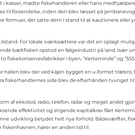
gt i kasser, mødte fiskehandleren eller hans medhjælper
s til forsendelse, inden den blev læsset på jernbanevog
muer, der satte dem i stand til at kautionere eller yde
t tilstand. For lokale iværksættere var det en oplagt mul
ende bæltfiskeri opstod en følgeindustri på land. Især un
e to fiskekonservesfabrikker i byen, ”Kerteminde” og ”555
r hallen blev der ved kajen bygget en u-formet træbro, h
 fiskerhandlernes side blev de efterhånden tvunget til a
rm af ekkolod, radio, telefon, radar og meget andet gjo
sende effektivitet og stigende kapitalkrav fået Kertemin
nne udvikling betydet helt nye forhold. Bådeværfter, fis
fiskerihavnen, hører en anden tid til.