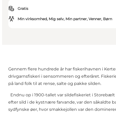
Gratis
Min virksomhed, Mig selv, Min partner, Venner, Børn
Gennem flere hundrede år har fiskerihavnen i Kertemi
drivgarnsfiskeri i sensommeren og efteråret. Fisker
på land folk til at rense, salte og pakke silden.
Endnu op i 1900-tallet var sildefiskeriet i Storebæ
efter sild i de kystnære farvande, var den såkaldte bæ
sydfynske øer, hvor smakkejollen var den dominer