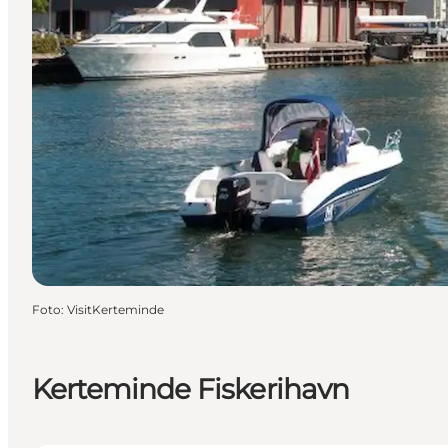
Foto
:
VisitKerteminde
Kerteminde Fiskerihavn