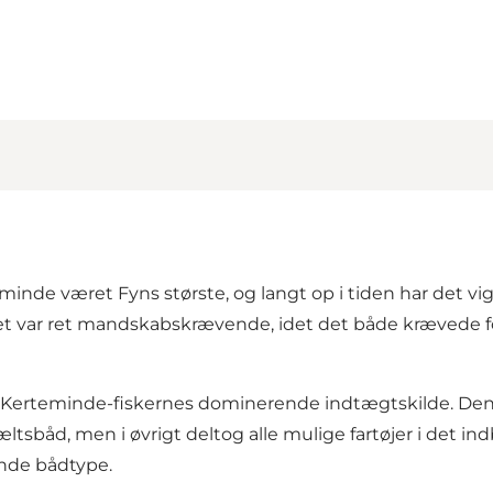
nde været Fyns største, og langt op i tiden har det vigt
iet var ret mandskabskrævende, idet det både krævede fo
lt Kerteminde-fiskernes dominerende indtægtskilde. Den 
ltsbåd, men i øvrigt deltog alle mulige fartøjer i det indb
ende bådtype.