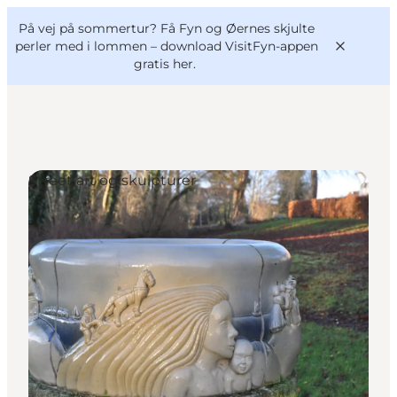
English
og
Danish
konferencer
På vej på sommertur? Få Fyn og Øernes skjulte
VisitFyn
Deutsch
perler med i lommen –
download VisitFyn-appen
gratis her.
Street art og skulpturer
Oplevelser
Outdoor
Mad og drikke
Overnatning
Book lokale oplevelser