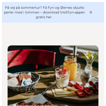
English
og
Danish
konferencer
På vej på sommertur? Få Fyn og Øernes skjulte
VisitFyn
Deutsch
perler med i lommen –
download VisitFyn-appen
gratis her.
Restauranter
Oplevelser
Outdoor
Mad og drikke
Overnatning
Book lokale oplevelser
Ærøskøbing, Fyn og øerne