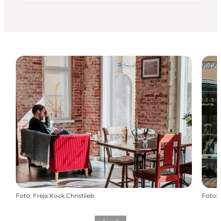
Foto
:
Freja Kock Christlieb
Foto
: