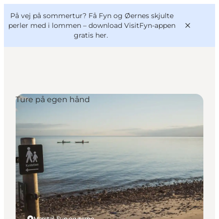
English
og
Danish
konferencer
På vej på sommertur? Få Fyn og Øernes skjulte
VisitFyn
Deutsch
perler med i lommen –
download VisitFyn-appen
gratis her.
Ture på egen hånd
Oplevelser
Outdoor
Mad og drikke
Overnatning
Book lokale oplevelser
Marstal, Fyn og øerne