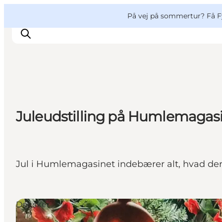
English
og
Danish
konferencer
VisitFyn
På vej på sommertur? Få F
Deutsch
Oplevelser
Juleudstilling på Humlemagas
Outdoor
Mad og drikke
Overnatning
Book lokale oplevelser
Jul i Humlemagasinet indebærer alt, hvad der h
Det sker