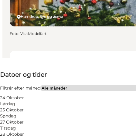
Harndrup, Fyn og øerne
Foto
:
VisitMiddelfart
Datoer og tider
Datoer og tider
Besøg hjemmeside
Filtrér efter måned
24 Oktober
Lørdag
25 Oktober
Søndag
27 Oktober
Tirsdag
28 Oktober