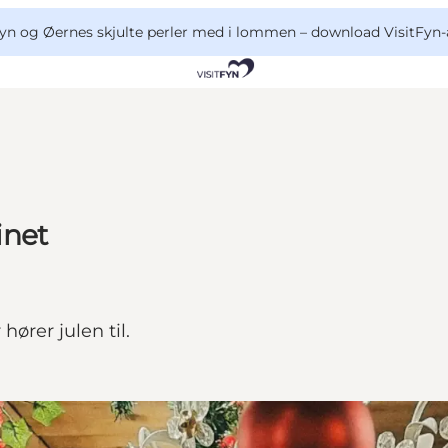
yn og Øernes skjulte perler med i lommen –
download VisitFyn-
inet
ører julen til.