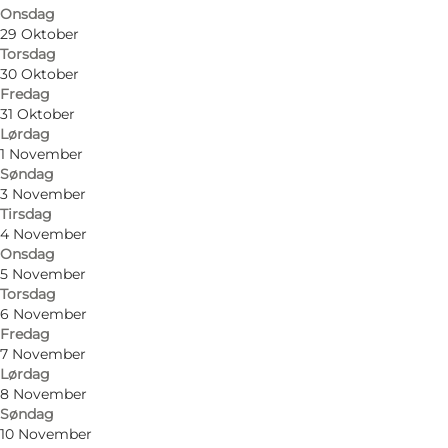
Onsdag
Find vej
29 Oktober
Torsdag
Rugårdsvej 51
30 Oktober
Fredag
5463 Harndrup
31 Oktober
Lørdag
1 November
Søndag
Find vej
3 November
Tirsdag
4 November
Onsdag
5 November
Torsdag
6 November
Fredag
7 November
Lørdag
8 November
Søndag
10 November