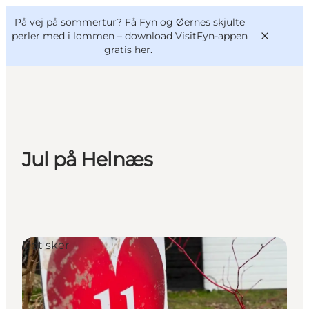
English
og
Danish
konferencer
På vej på sommertur? Få Fyn og Øernes skjulte
VisitFyn
Deutsch
perler med i lommen –
download VisitFyn-appen
gratis her.
Oplevelser
Jul på Helnæs
Outdoor
Mad og drikke
Overnatning
Book lokale oplevelser
Det sker