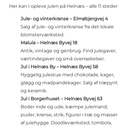
Her kan I opleve julen på Helnæs – alle 11 steder
Jule- og vinterkranse – Elmøbjergvej 4
Salg af jule- og vinterkranse fra det lokale
blomster­værksted.
Malula – Helnæs Byvej 18
Antik, vintage og genbrug. Find julegaver,
værtindegaver og små overraskelser.
Jul i Helnæs By – Helnæs Byvej 58
Hyggelig julestue med chokolade, kager,
gløgg og madpandekager. Salg af træpynt
og keramik.
Jul i Borgerhuset – Helnæs Byvej 63
Boder inde og ude, kæmpe julemand,
puder, kranse, strik, figurer i træ og masser
af julehygge. Doodleværksted, tombola,