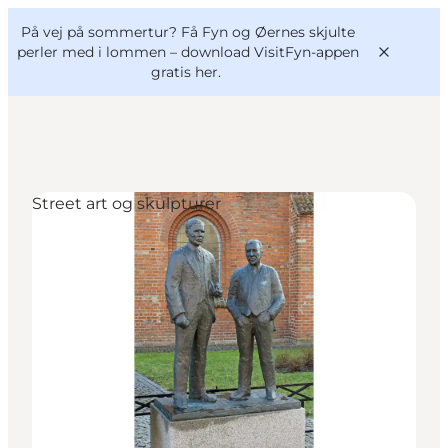
English
og
Danish
konferencer
På vej på sommertur? Få Fyn og Øernes skjulte
VisitFyn
Deutsch
perler med i lommen –
download VisitFyn-appen
gratis her.
Street art og skulpturer
Oplevelser
Outdoor
Mad og drikke
Overnatning
Book lokale oplevelser