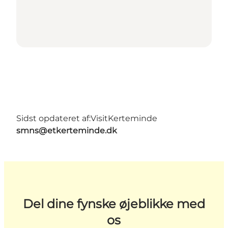
Sidst opdateret af:
VisitKerteminde
smns@etkerteminde.dk
Del dine fynske øjeblikke med
os