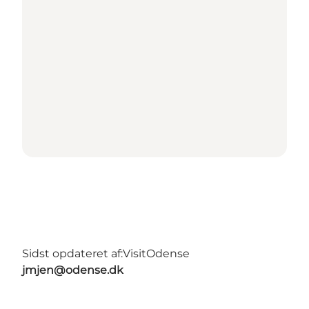
Sidst opdateret af:
VisitOdense
jmjen@odense.dk