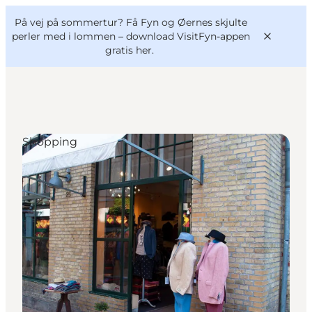
English
og
Danish
konferencer
På vej på sommertur? Få Fyn og Øernes skjulte
VisitFyn
Deutsch
perler med i lommen –
download VisitFyn-appen
gratis her.
Shopping
Oplevelser
Outdoor
Mad og drikke
Overnatning
Book lokale oplevelser