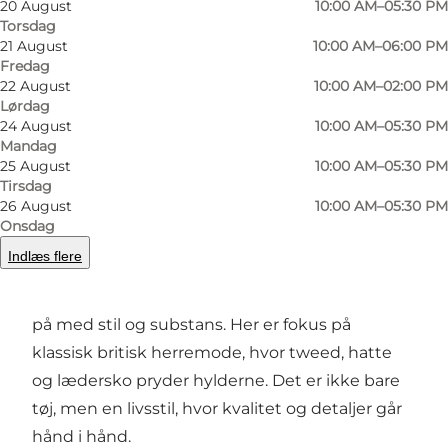
20 August
10:00 AM–05:30 PM
Foto
:
VisitOdense
Torsdag
21 August
10:00 AM–06:00 PM
Fredag
22 August
10:00 AM–02:00 PM
Lørdag
24 August
10:00 AM–05:30 PM
Mandag
25 August
10:00 AM–05:30 PM
Tirsdag
En butik med karakter og historie
26 August
10:00 AM–05:30 PM
Onsdag
Midt i Odenses charmerende Brandts Passage
Indlæs flere
finder du Jean Paul – en selvstændig
herretøjsbutik, der siden 1984 har klædt mænd
på med stil og substans. Her er fokus på
klassisk britisk herremode, hvor tweed, hatte
og lædersko pryder hylderne. Det er ikke bare
tøj, men en livsstil, hvor kvalitet og detaljer går
hånd i hånd.