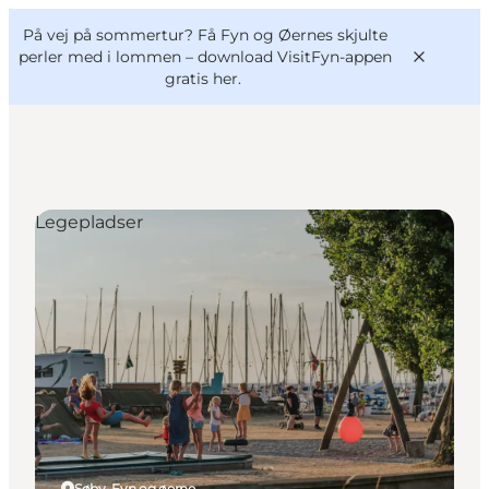
English
og
Danish
konferencer
På vej på sommertur? Få Fyn og Øernes skjulte
VisitFyn
Deutsch
perler med i lommen –
download VisitFyn-appen
gratis her.
Legepladser
Oplevelser
Outdoor
Mad og drikke
Overnatning
Book lokale oplevelser
Søby, Fyn og øerne