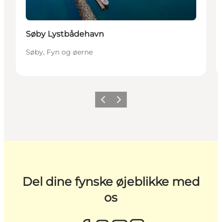
Søby Lystbådehavn
Søby, Fyn og øerne
Forrige
Næste
Del dine fynske øjeblikke med
os