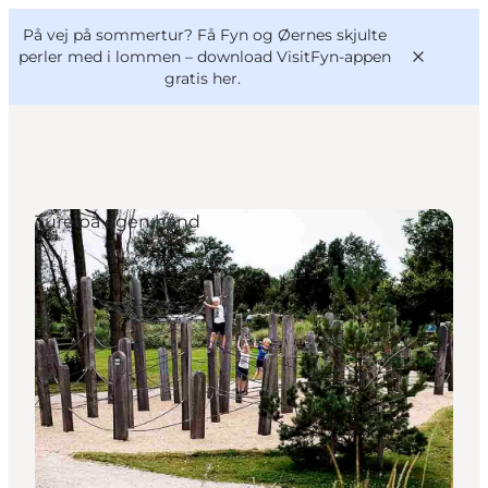
English
og
Danish
konferencer
På vej på sommertur? Få Fyn og Øernes skjulte
VisitFyn
Deutsch
perler med i lommen –
download VisitFyn-appen
gratis her.
Ture på egen hånd
Oplevelser
Outdoor
Mad og drikke
Overnatning
Book lokale oplevelser