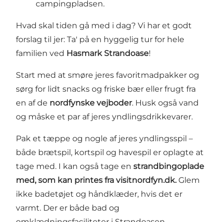
campingpladsen.
Hvad skal tiden gå med i dag? Vi har et godt
forslag til jer: Ta' på en hyggelig tur for hele
familien ved
Hasmark Strandoase
!
Start med at smøre jeres favoritmadpakker og
sørg for lidt snacks og friske bær eller frugt fra
en af de
nordfynske vejboder
. Husk også vand
og måske et par af jeres yndlingsdrikkevarer.
Pak et tæppe og nogle af jeres yndlingsspil –
både brætspil, kortspil og havespil er oplagte at
tage med. I kan også tage en
strandbingoplade
med, som kan printes fra visitnordfyn.dk.
Glem
ikke badetøjet og håndklæder, hvis det er
varmt. Der er både bad og
omklædningsfaciliteter i Strandoasen.