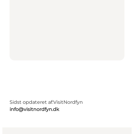
Sidst opdateret af:
VisitNordfyn
info@visitnordfyn.dk