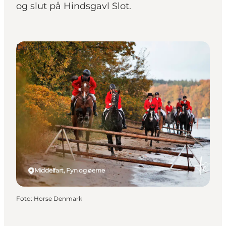
og slut på Hindsgavl Slot.
Det sker
Middelfart, Fyn og øerne
Foto
:
Horse Denmark