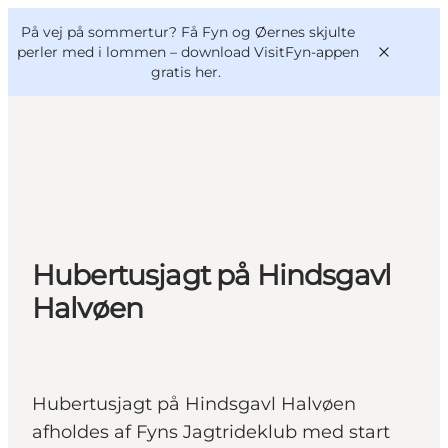
English
og
Danish
konferencer
På vej på sommertur? Få Fyn og Øernes skjulte
VisitFyn
Deutsch
perler med i lommen –
download VisitFyn-appen
gratis her.
Oplevelser
Outdoor
Hubertusjagt på Hindsgavl
Mad og drikke
Overnatning
Halvøen
Book lokale oplevelser
Hubertusjagt på Hindsgavl Halvøen
afholdes af Fyns Jagtrideklub med start