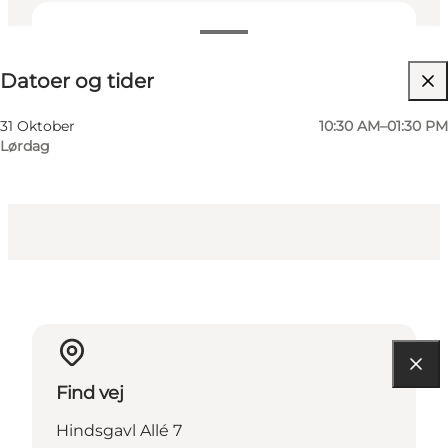
Datoer og tider
Datoer og tider
Gratis
Besøg hjemmeside
31 Oktober
10:30 AM–01:30 PM
Lørdag
Børn, Venner, Min partner, Mig selv
Find vej
Hindsgavl Allé 7