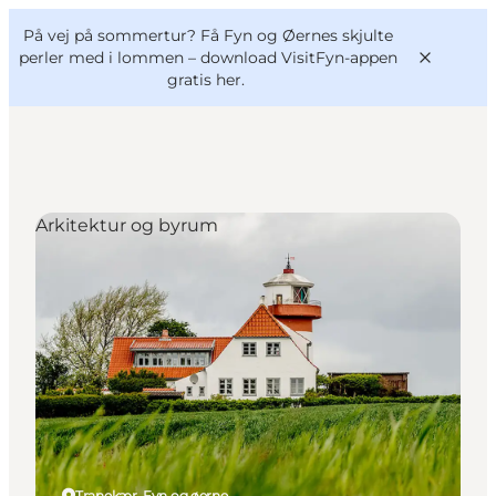
English
og
Danish
konferencer
På vej på sommertur? Få Fyn og Øernes skjulte
VisitFyn
Deutsch
perler med i lommen –
download VisitFyn-appen
gratis her.
Arkitektur og byrum
Oplevelser
Outdoor
Mad og drikke
Overnatning
Book lokale oplevelser
Tranekær, Fyn og øerne