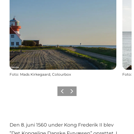
Foto
:
Mads Kirkegaard, Colourbox
Foto
:
Forrige
Næste
Den 8. juni 1560 under Kong Frederik II blev
”Det Kongelige Danske Fyrvæsen” oprettet. I