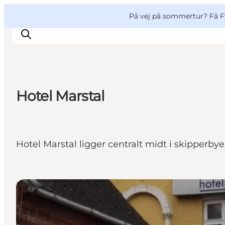
English
og
Danish
konferencer
VisitFyn
På vej på sommertur? Få F
Deutsch
Hotel Marstal
Oplevelser
Outdoor
Mad og drikke
Hotel Marstal ligger centralt midt i skipperby
Overnatning
Book lokale oplevelser
Hoteller