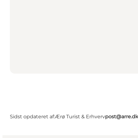
Sidst opdateret af:
Ærø Turist & Erhverv
post@arre.d