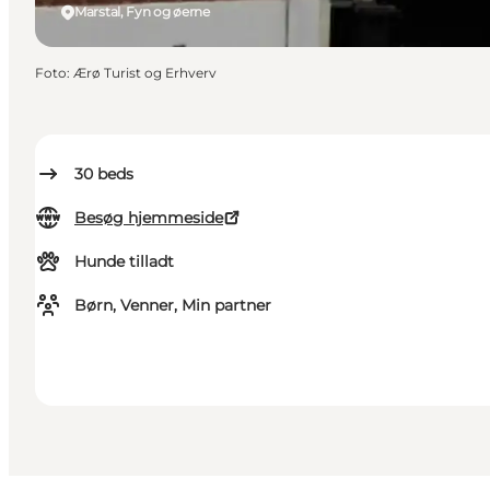
Marstal, Fyn og øerne
Foto
:
Ærø Turist og Erhverv
30
beds
Besøg hjemmeside
Hunde tilladt
Børn, Venner, Min partner