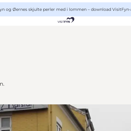
yn og Øernes skjulte perler med i lommen –
download VisitFyn-
en.