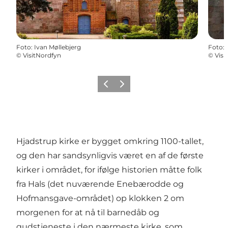
Foto
:
Ivan Møllebjerg
Foto
:
©
VisitNordfyn
©
Visi
Forrige
Næste
Hjadstrup kirke er bygget omkring 1100-tallet,
og den har sandsynligvis været en af de første
kirker i området, for ifølge historien måtte folk
fra Hals (det nuværende Enebærodde og
Hofmansgave-området) op klokken 2 om
morgenen for at nå til barnedåb og
gudstjeneste i den nærmeste kirke, som