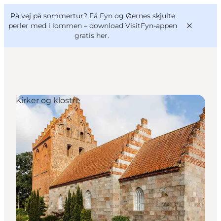
English
og
Danish
konferencer
På vej på sommertur? Få Fyn og Øernes skjulte
VisitFyn
Deutsch
perler med i lommen –
download VisitFyn-appen
gratis her.
Kirker og klostre
Oplevelser
Outdoor
Mad og drikke
Overnatning
Book lokale oplevelser