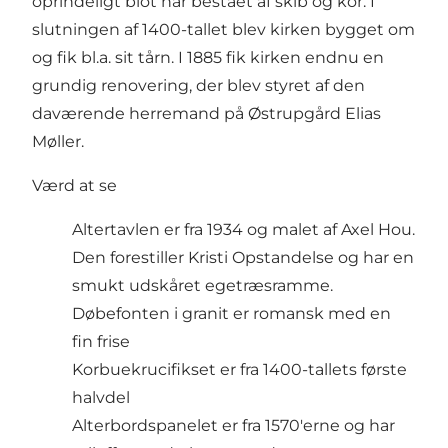
oprindeligt blot har bestået af skib og kor. I
slutningen af 1400-tallet blev kirken bygget om
og fik bl.a. sit tårn. I 1885 fik kirken endnu en
grundig renovering, der blev styret af den
daværende herremand på Østrupgård Elias
Møller.
Værd at se
Altertavlen er fra 1934 og malet af Axel Hou.
Den forestiller Kristi Opstandelse og har en
smukt udskåret egetræsramme.
Døbefonten i granit er romansk med en
fin frise
Korbuekrucifikset er fra 1400-tallets første
halvdel
Alterbordspanelet er fra 1570'erne og har