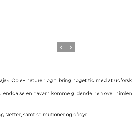
Forrige
Næste
ajak. Oplev naturen og tilbring noget tid med at udfors
an du endda se en havørn komme glidende hen over himlen
g sletter, samt se mufloner og dådyr.