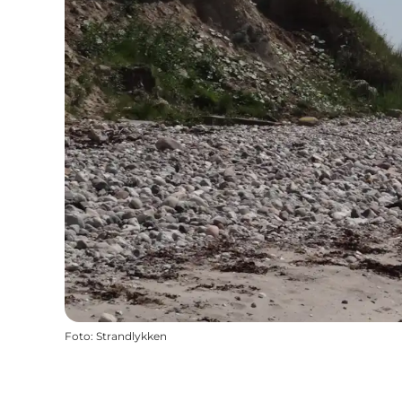
Foto
:
Strandlykken