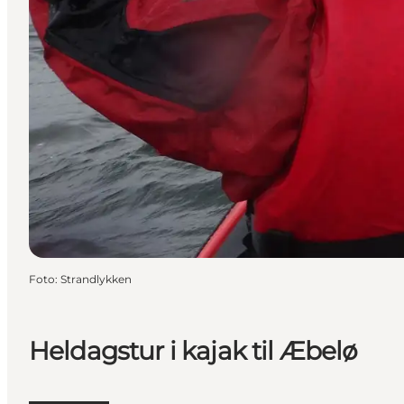
Foto
:
Strandlykken
Heldagstur i kajak til Æbelø