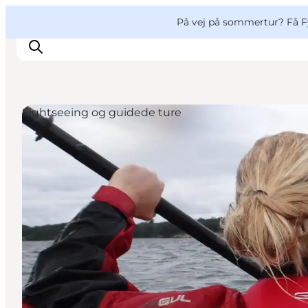
English
og
Danish
konferencer
VisitFyn
På vej på sommertur? Få F
Deutsch
Sightseeing og guidede ture
Oplevelser
Outdoor
Mad og drikke
Overnatning
Book lokale oplevelser