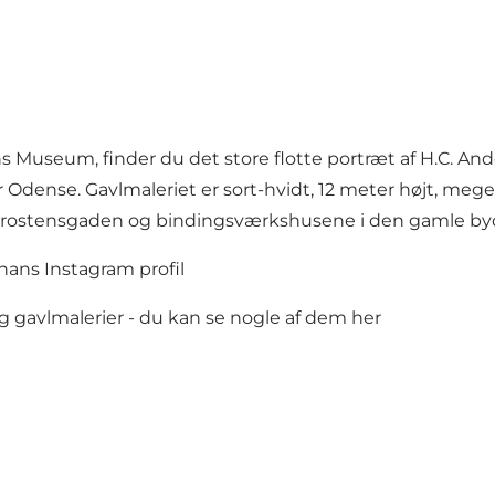
s Museum, finder du det store flotte portræt af H.C. And
or Odense. Gavlmaleriet er sort-hvidt, 12 meter højt, meg
l brostensgaden og bindingsværkshusene i den gamle byde
 hans
Instagram profil
g gavlmalerier - du kan
se nogle af dem her