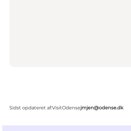
Sidst opdateret af:
VisitOdense
jmjen@odense.dk