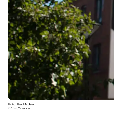
Foto
:
Per Madsen
©
VisitOdense