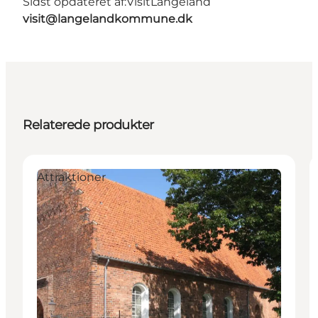
Sidst opdateret af:
VisitLangeland
visit@langelandkommune.dk
Relaterede produkter
Attraktioner