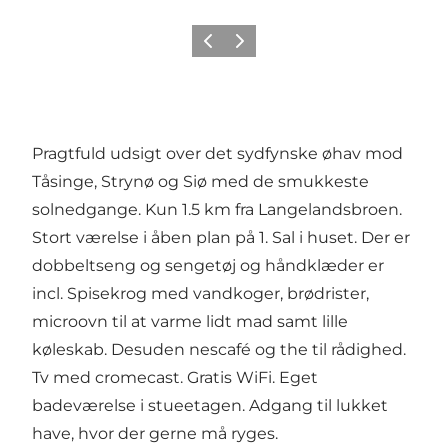
Forrige
Næste
Pragtfuld udsigt over det sydfynske øhav mod
Tåsinge, Strynø og Siø med de smukkeste
solnedgange. Kun 1.5 km fra Langelandsbroen.
Stort værelse i åben plan på 1. Sal i huset. Der er
dobbeltseng og sengetøj og håndklæder er
incl. Spisekrog med vandkoger, brødrister,
microovn til at varme lidt mad samt lille
køleskab. Desuden nescafé og the til rådighed.
Tv med cromecast. Gratis WiFi. Eget
badeværelse i stueetagen. Adgang til lukket
have, hvor der gerne må ryges.