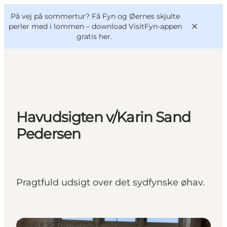
English
og
Danish
konferencer
På vej på sommertur? Få Fyn og Øernes skjulte
VisitFyn
Deutsch
perler med i lommen –
download VisitFyn-appen
gratis her.
Oplevelser
Havudsigten v/Karin Sand
Outdoor
Pedersen
Mad og drikke
Overnatning
Book lokale oplevelser
Pragtfuld udsigt over det sydfynske øhav.
Private sommerhuse