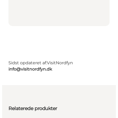
Sidst opdateret af:
VisitNordfyn
info@visitnordfyn.dk
Relaterede produkter