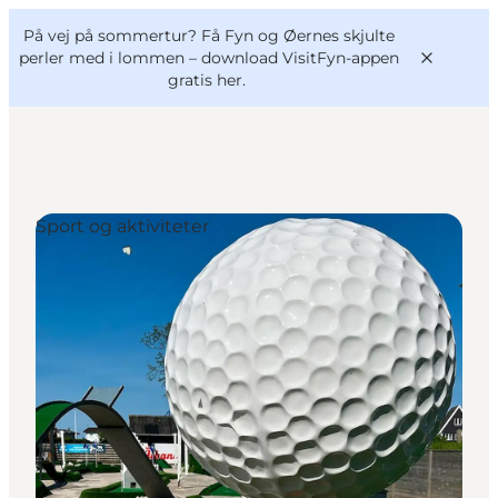
English
og
Danish
konferencer
På vej på sommertur? Få Fyn og Øernes skjulte
VisitFyn
Deutsch
perler med i lommen –
download VisitFyn-appen
gratis her.
Sport og aktiviteter
Oplevelser
Outdoor
Mad og drikke
Overnatning
Book lokale oplevelser