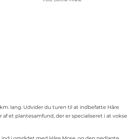
m. lang. Udvider du turen til at indbefatte Håre
af et plantesamfund, der er specialiseret i at vokse
 du ind i området med Håre Mose, og den nedlagte