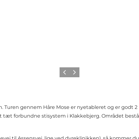
Forrige
Næste
n. Turen gennem Håre Mose er nyetableret og er godt 2 k
t tæt forbundne stisystem i Klakkebjerg. Området består 
idevej til Assensvej, lige ved dyreklinikken), så kommer