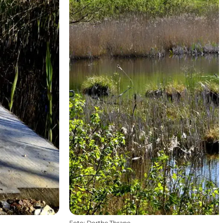
Foto
:
Dorthe Thrane