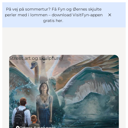
English
og
Danish
konferencer
På vej på sommertur? Få Fyn og Øernes skjulte
VisitFyn
Deutsch
perler med i lommen –
download VisitFyn-appen
gratis her.
Street art og skulpturer
Oplevelser
Outdoor
Mad og drikke
Overnatning
Book lokale oplevelser
Odense, Fyn og øerne