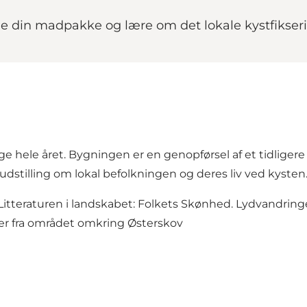
yde din madpakke og lære om det lokale kystfikseri
hele året. Bygningen er en genopførsel af et tidligere g
 udstilling om lokal befolkningen og deres liv ved kysten
Litteraturen i landskabet: Folkets Skønhed
. Lydvandrin
r fra området omkring Østerskov