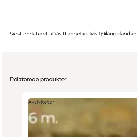
Sidst opdateret af:
VisitLangeland
visit@langeland
Relaterede produkter
Aktiviteter