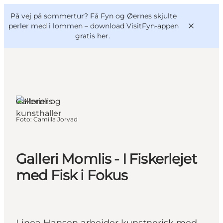
English
og
Danish
konferencer
På vej på sommertur? Få Fyn og Øernes skjulte
VisitFyn
Deutsch
perler med i lommen –
download VisitFyn-appen
gratis her.
Bagenkop,
Fyn og
øerne
Gallerier og
Oplevelser
kunsthaller
Foto
:
Camilla Jorvad
Outdoor
Mad og drikke
Overnatning
Galleri Momlis - I Fiskerlejet
Book lokale oplevelser
med Fisk i Fokus