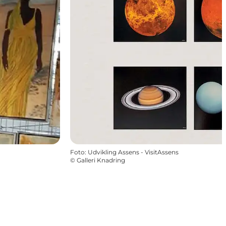
Foto
:
Udvikling Assens - VisitAssens
©
Galleri Knadring