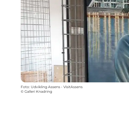
Foto
:
Udvikling Assens - VisitAssens
©
Galleri Knadring