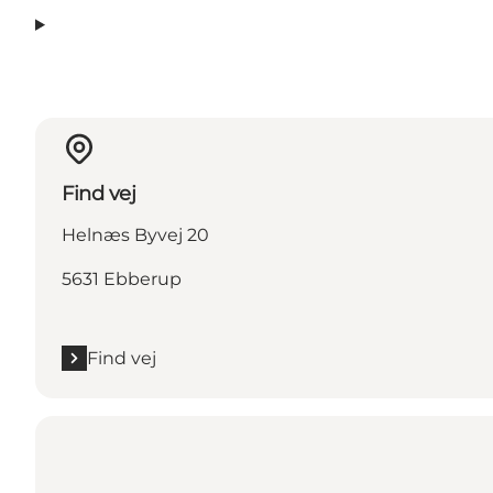
Find vej
Helnæs Byvej 20
5631 Ebberup
Find vej