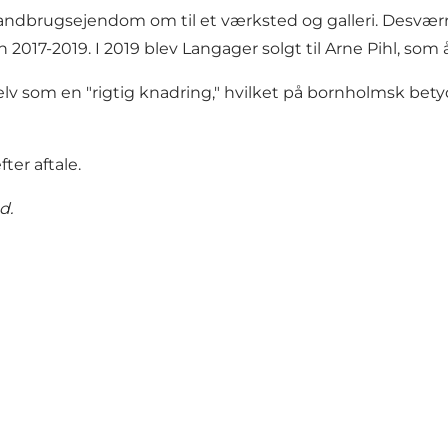
andbrugsejendom om til et værksted og galleri. Desværre
 2017-2019. I 2019 blev Langager solgt til Arne Pihl, som
lv som en "rigtig knadring," hvilket på bornholmsk betyd
ter aftale.
d.