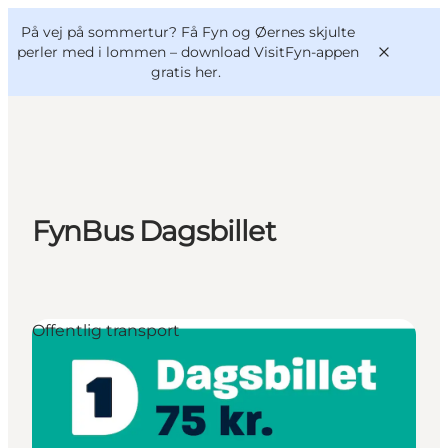
English
og
Danish
konferencer
På vej på sommertur? Få Fyn og Øernes skjulte
VisitFyn
Deutsch
perler med i lommen –
download VisitFyn-appen
gratis her.
Oplevelser
FynBus Dagsbillet
Outdoor
Mad og drikke
Overnatning
Book lokale oplevelser
Offentlig transport