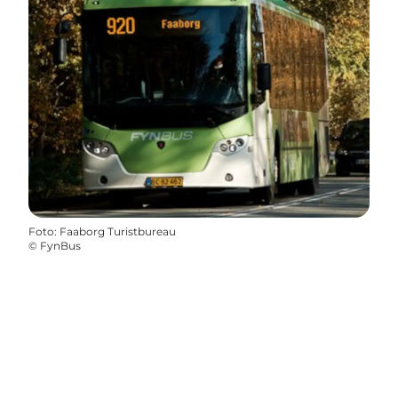
Foto
:
Faaborg Turistbureau
©
FynBus