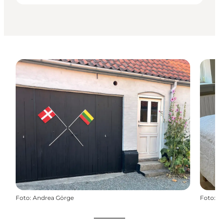
Foto
:
Andrea Görge
Foto
: