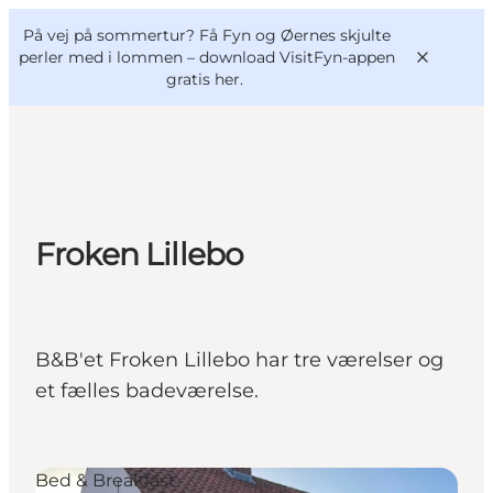
English
og
Danish
konferencer
På vej på sommertur? Få Fyn og Øernes skjulte
VisitFyn
Deutsch
perler med i lommen –
download VisitFyn-appen
gratis her.
Oplevelser
Froken Lillebo
Outdoor
Mad og drikke
Overnatning
B&B'et Froken Lillebo har tre værelser og
Book lokale oplevelser
et fælles badeværelse.
Bed & Breakfast