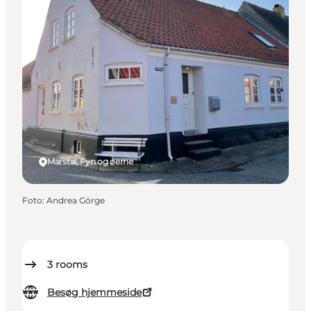
Marstal, Fyn og øerne
Foto
:
Andrea Görge
3
rooms
Besøg hjemmeside