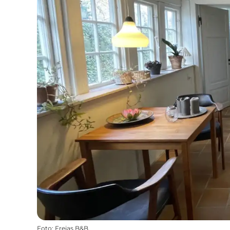
Foto
:
Frejas B&B