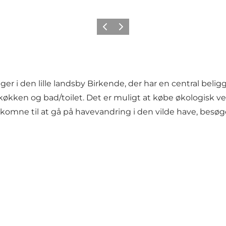
Forrige
Næste
gger i den lille landsby Birkende, der har en central bel
køkken og bad/toilet. Det er muligt at købe økologisk v
velkomne til at gå på havevandring i den vilde have, be