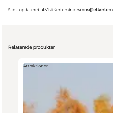
Sidst opdateret af:
VisitKerteminde
smns@etkertemi
Relaterede produkter
Attraktioner