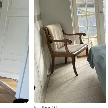
Foto
:
Frejas B&B