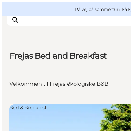
English
og
Danish
konferencer
VisitFyn
På vej på sommertur? Få F
Deutsch
Frejas Bed and Breakfast
Oplevelser
Outdoor
Mad og drikke
Velkommen til Frejas økologiske B&B
Overnatning
Book lokale oplevelser
Bed & Breakfast