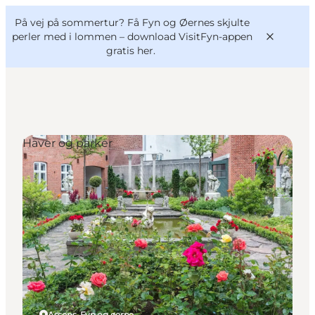
English
og
Danish
konferencer
På vej på sommertur? Få Fyn og Øernes skjulte
VisitFyn
Deutsch
perler med i lommen –
download VisitFyn-appen
gratis her.
Haver og parker
Oplevelser
Outdoor
Mad og drikke
Overnatning
Book lokale oplevelser
Assens, Fyn og øerne