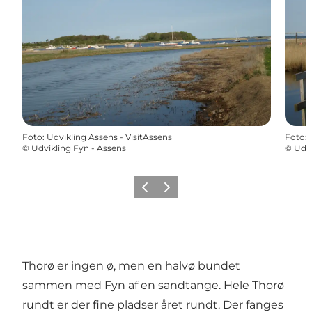
Foto
:
Udvikling Assens - VisitAssens
Foto
:
©
Udvikling Fyn - Assens
©
Udvi
Forrige
Næste
Thorø er ingen ø, men en halvø bundet
sammen med Fyn af en sandtange. Hele Thorø
rundt er der fine pladser året rundt. Der fanges