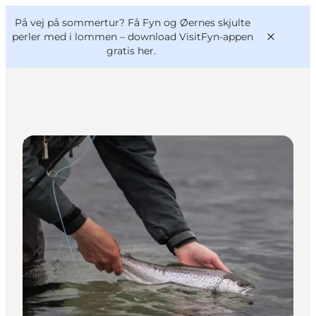
English
og
Danish
konferencer
På vej på sommertur? Få Fyn og Øernes skjulte
VisitFyn
Deutsch
perler med i lommen –
download VisitFyn-appen
gratis her.
Lystfiskeri
Oplevelser
Outdoor
Mad og drikke
Overnatning
Book lokale oplevelser