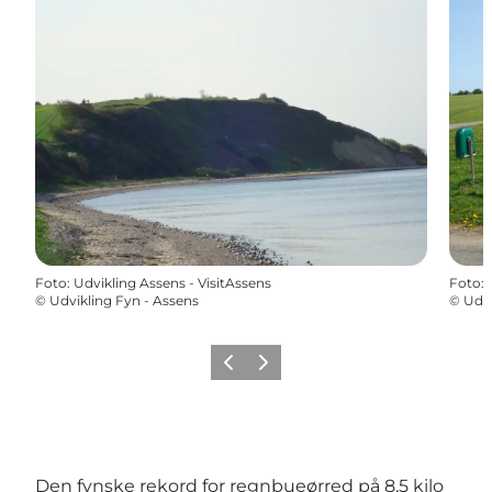
Foto
:
Udvikling Assens - VisitAssens
Foto
:
©
Udvikling Fyn - Assens
©
Udvi
Forrige
Næste
Den fynske rekord for regnbueørred på 8,5 kilo