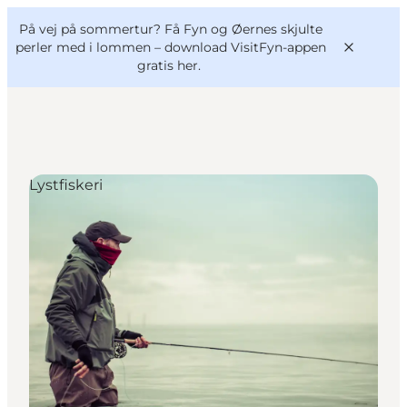
English
og
Danish
konferencer
På vej på sommertur? Få Fyn og Øernes skjulte
VisitFyn
Deutsch
perler med i lommen –
download VisitFyn-appen
gratis her.
Lystfiskeri
Oplevelser
Outdoor
Mad og drikke
Overnatning
Book lokale oplevelser