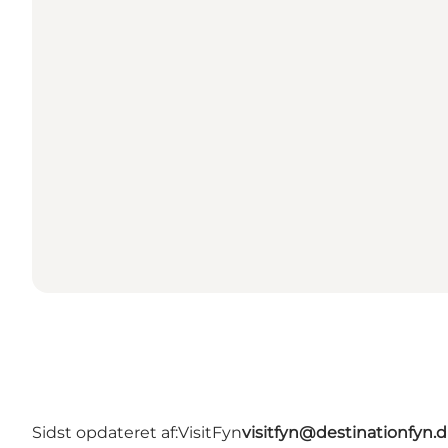
Sidst opdateret af:
VisitFyn
visitfyn@destinationfyn.