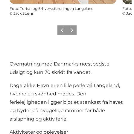
Foto
:
Turist- og Erhvervsforeningen Langeland
Foto
:
©
Jack Stæhr
©
Jac
Forrige
Næste
Overnatning med Danmarks næstbedste
udsigt og kun 70 skridt fra vandet.
Dageløkke Havn er en lille perle på Langeland,
hvor ro og skønhed mødes. Den
ferielejligheden ligger blot et stenkast fra havet
og byder på hyggelige rammer for både
afslapning og aktiv ferie.
Aktiviteter og oplevelser