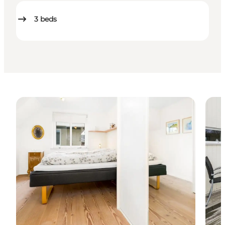
3
beds