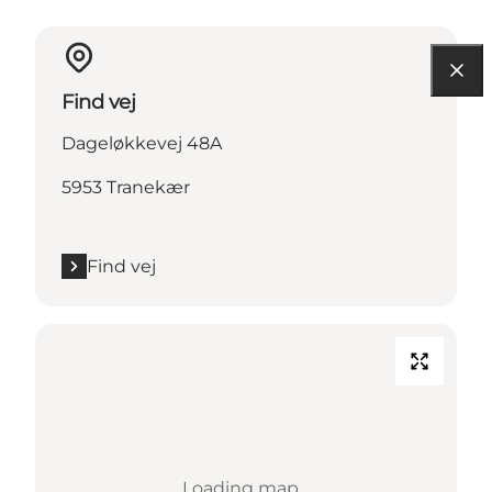
Find vej
Dageløkkevej 48A
5953 Tranekær
Find vej
Loading map...