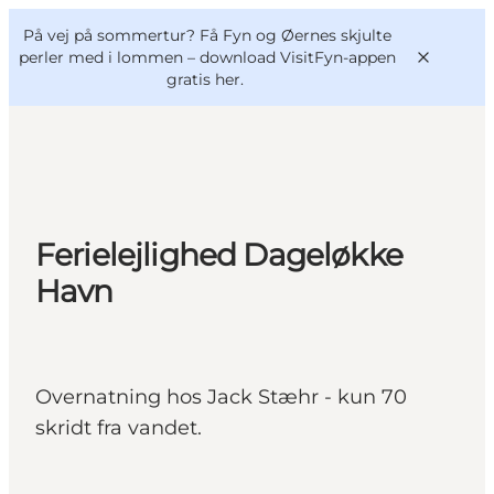
English
og
Danish
konferencer
På vej på sommertur? Få Fyn og Øernes skjulte
VisitFyn
Deutsch
perler med i lommen –
download VisitFyn-appen
gratis her.
Oplevelser
Ferielejlighed Dageløkke
Outdoor
Havn
Mad og drikke
Overnatning
Book lokale oplevelser
Overnatning hos Jack Stæhr - kun 70
skridt fra vandet.