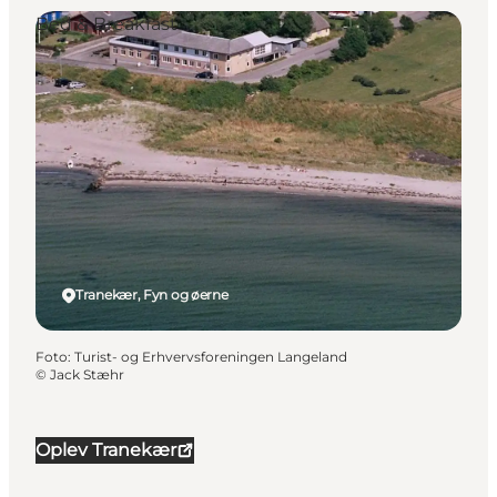
Bed & Breakfast
Tranekær, Fyn og øerne
Foto
:
Turist- og Erhvervsforeningen Langeland
©
Jack Stæhr
Oplev Tranekær